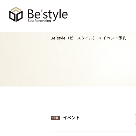
Be'style（ビースタイル）
>
イベント予約
NEWS
新着情報
お客様の声
リフォームとリノベーションの
店舗案内
違い
イベント
私たちについて
選ばれる理由｜デザイン