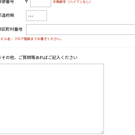
郵便番号
〒
半角数字（ハイフンなし）
都道府県
市区町村番地
※ビル名・フロア階数までお書きください。
※その他、ご質問等あればご記入ください