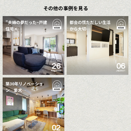
その他の事例を見る
"夫婦の夢だった~戸建
都会の慌ただしい生活
住宅×…
から大切…
26
06
Aug.2023
Jul.2021
築30年リノベーショ
ン 愛犬…
02