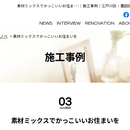
素材ミックスでかっこいいお住ま･･･｜施工事例｜江戸川区・墨田区
NEWS
INTERVIEW
RENOVATION
ABO
ノベ
>
素材ミックスでかっこいいお住まいを
施工事例
イベント情報
施工事例
フルリノベーションをおすすめ
会社概要
お役立ちマガジン
リノベーションの進め方
する理由
03
Jun.2022
素材ミックスでかっこいいお住まいを
選ばれる理由｜プラン
選ばれる理由｜カスタマイズ