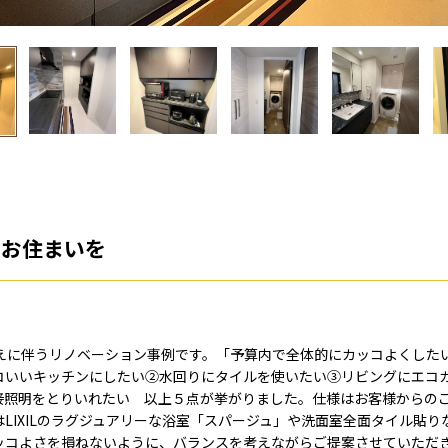
いお住まいを
替えに伴うリノベーション事例です。「予算内で全体的にカッコよくした
コいいキッチンにしたい②水回りにタイルを使いたい③リビングにエコ
接照明をとりいれたい 以上５点が挙がりました。仕様はお客様からの
LIXILのラグジュアリーな浴室「スパージュ」や洗面室全面タイル貼
ッコよさを損ねないように、バランスを考えながらご提案させていただ