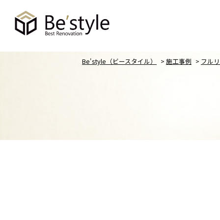
Be'style（ビースタイル）
>
施工事例
>
フルリ
NEWS
新着情報
お客様の声
リフォームとリノベーションの
店舗案内
違い
私たちについて
選ばれる理由｜デザイン