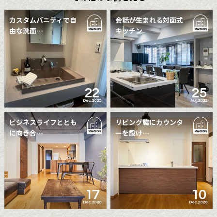
カスタムバニティで自
会話が生まれる対面式
由な洗面…
キッチン
22
25
Dec.2025
Aug.2022
ビジネスライフととも
リビング脇にカウンタ
に向き合…
ーを設け…
17
10
Dec.2020
Dec.2020