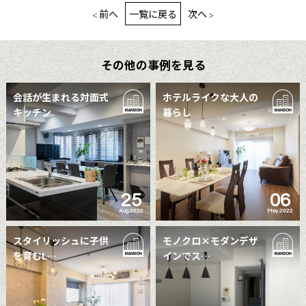
前へ
一覧に戻る
次へ
その他の事例を見る
会話が生まれる対面式
ホテルライクな大人の
キッチン
暮らし
25
06
Aug.2022
May.2022
スタイリッシュに子供
モノクロ×モダンデザ
を育むL…
インでス…