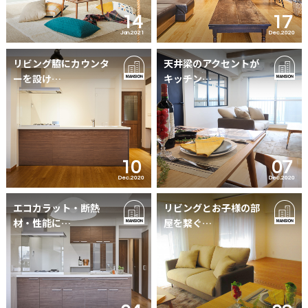
14
17
Jan.2021
Dec.2020
リビング脇にカウンタ
天井梁のアクセントが
ーを設け…
キッチン…
10
07
Dec.2020
Dec.2020
エコカラット・断熱
リビングとお子様の部
材・性能に…
屋を繋ぐ…