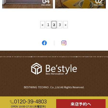
04
02
Dec.2020
Dec.2020
«
1
2
3
»
BESTWING TECHNO .Co.,Ltd.All Rights Reserved.
0120-39-4803
来店予約へ
OPEN 10:00-17:30 (水曜定休)