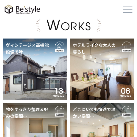
ヴィンテージ×高機能
ホテルライクな大人の
設備で叶…
暮らし
13
06
May.2022
May.2022
物をすっきり整理＆好
どこにいても快適で温
みの空間…
かい空間…