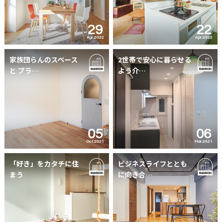
29
22
Apr.2022
Apr.2022
家族団らんのスペース
2世帯で安心に暮らせる
と プラ…
よう介…
05
06
Oct.2021
Mar.2021
「好き」をカタチに住
ビジネスライフととも
まう
に向き合…